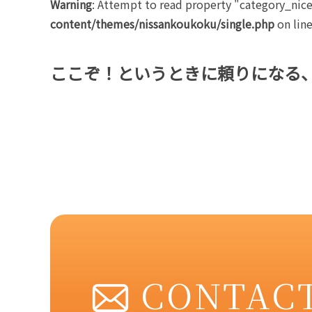
Warning
: Attempt to read property "category_nic
content/themes/nissankoukoku/single.php
on lin
ここぞ！というときに頼りになる
CONTAC