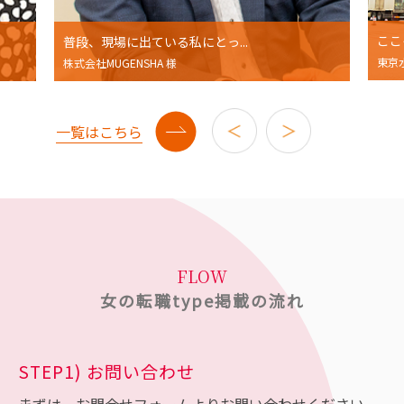
ここ
普段、現場に出ている私にとっ...
東京
株式会社MUGENSHA 様
一覧はこちら
FLOW
女の転職type掲載の流れ
STEP1) お問い合わせ
まずは、お問合せフォームよりお問い合わせください。