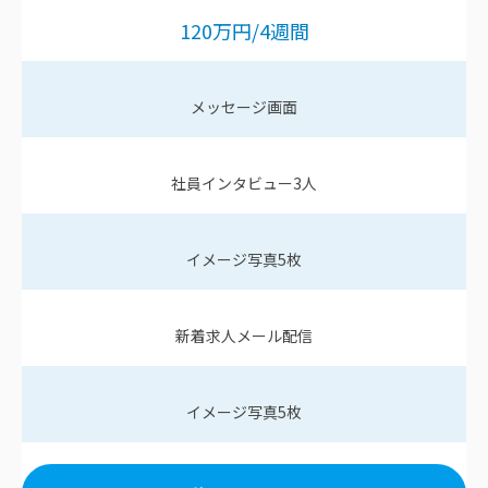
120
万円
/4
週間
メッセージ画面
社員インタビュー
3
人
イメージ写真
5
枚
新着求人メール配信
イメージ写真
5
枚