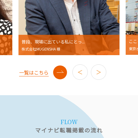
ここ
普段、現場に出ている私にとっ...
東京
株式会社MUGENSHA 様
一覧はこちら
FLOW
マイナビ転職掲載の流れ