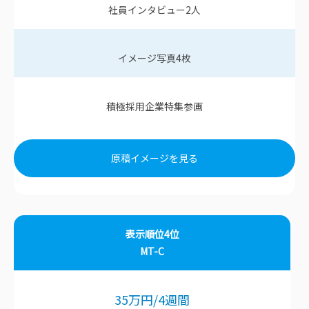
社員インタビュー
2
人
イメージ写真
4
枚
積極採用企業特集参画
原稿イメージを見る
表示順位4位
MT-C
35
万円
/4
週間